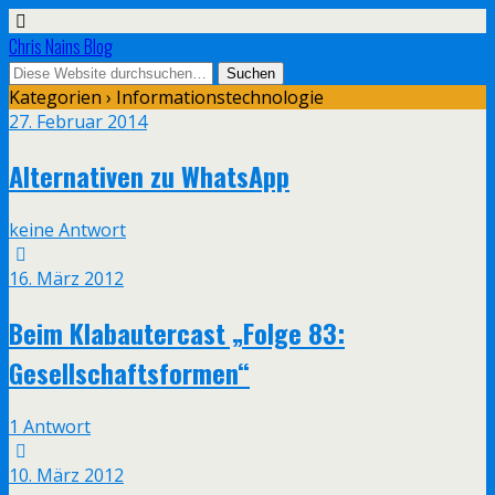
Chris Nains Blog
Kategorien ›
Informationstechnologie
27. Februar 2014
Alternativen zu WhatsApp
keine Antwort
16. März 2012
Beim Klabautercast „Folge 83:
Gesellschaftsformen“
1 Antwort
10. März 2012