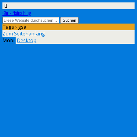
Chris Nains Blog
Tags › gsa
Zum Seitenanfang
Mobil
Desktop