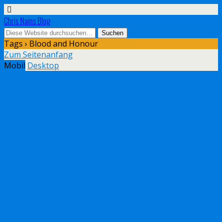
Chris Nains Blog
Tags › Blood and Honour
Zum Seitenanfang
Mobil
Desktop