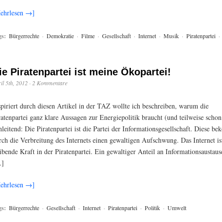
ehrlesen →]
gs:
Bürgerrechte
·
Demokratie
·
Filme
·
Gesellschaft
·
Internet
·
Musik
·
Piratenpartei
·
ie Piratenpartei ist meine Ökopartei!
il 5th, 2012
·
2 Kommentare
spiriert durch diesen Artikel in der TAZ wollte ich beschreiben, warum die
ratenpartei ganz klare Aussagen zur Energiepolitik braucht (und teilweise schon
nleitend: Die Piratenpartei ist die Partei der Informationsgesellschaft. Diese b
rch die Verbreitung des Internets einen gewaltigen Aufschwung. Das Internet is
eibende Kraft in der Piratenpartei. Ein gewaltiger Anteil an Informationsaustaus
]
ehrlesen →]
gs:
Bürgerrechte
·
Gesellschaft
·
Internet
·
Piratenpartei
·
Politik
·
Umwelt