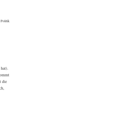
Politik
 hat).
ekommt
t die
ch,