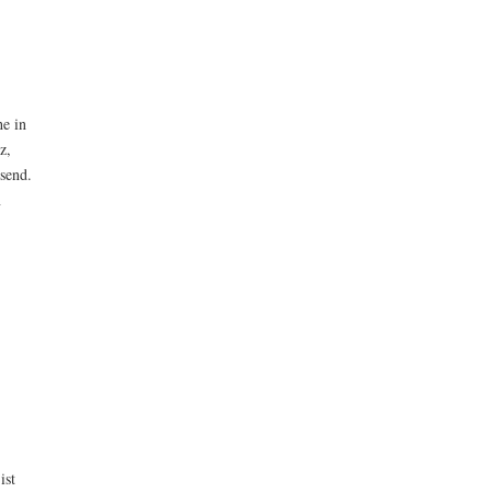
he in
z,
send.
n
ist