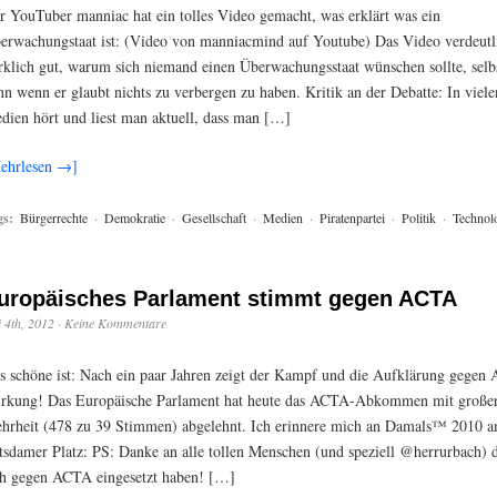
r YouTuber manniac hat ein tolles Video gemacht, was erklärt was ein
erwachungstaat ist: (Video von manniacmind auf Youtube) Das Video verdeutl
rklich gut, warum sich niemand einen Überwachungsstaat wünschen sollte, selb
nn wenn er glaubt nichts zu verbergen zu haben. Kritik an der Debatte: In viele
dien hört und liest man aktuell, dass man […]
ehrlesen →]
gs:
Bürgerrechte
·
Demokratie
·
Gesellschaft
·
Medien
·
Piratenpartei
·
Politik
·
Technol
uropäisches Parlament stimmt gegen ACTA
i 4th, 2012
·
Keine Kommentare
s schöne ist: Nach ein paar Jahren zeigt der Kampf und die Aufklärung gegen
rkung! Das Europäische Parlament hat heute das ACTA-Abkommen mit große
hrheit (478 zu 39 Stimmen) abgelehnt. Ich erinnere mich an Damals™ 2010 
tsdamer Platz: PS: Danke an alle tollen Menschen (und speziell @herrurbach) 
ch gegen ACTA eingesetzt haben! […]