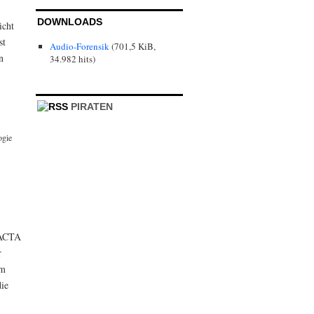
DOWNLOADS
icht
st
Audio-Forensik
(701,5 KiB,
n
34.982 hits)
PIRATEN
ogie
 ACTA
r
am
die