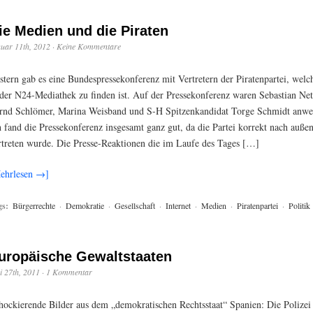
ie Medien und die Piraten
uar 11th, 2012
·
Keine Kommentare
stern gab es eine Bundespressekonferenz mit Vertretern der Piratenpartei, welc
 der N24-Mediathek zu finden ist. Auf der Pressekonferenz waren Sebastian Net
rnd Schlömer, Marina Weisband und S-H Spitzenkandidat Torge Schmidt anwe
h fand die Pressekonferenz insgesamt ganz gut, da die Partei korrekt nach auße
rtreten wurde. Die Presse-Reaktionen die im Laufe des Tages […]
ehrlesen →]
gs:
Bürgerrechte
·
Demokratie
·
Gesellschaft
·
Internet
·
Medien
·
Piratenpartei
·
Politik
uropäische Gewaltstaaten
 27th, 2011
·
1 Kommentar
hockierende Bilder aus dem „demokratischen Rechtsstaat“ Spanien: Die Polizei 