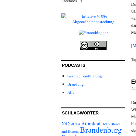
Facebook! :)
De
Üb
wi
da
Me
[M
Ta
PODCASTS
Gesprächsaufklärung
E
Brandung
Jul
Alle
Da
Wi
SCHLAGWÖRTER
Me
Atomkraft
Po
2012
ACTA
b&h
Blood
Brandenburg
si
and Honour