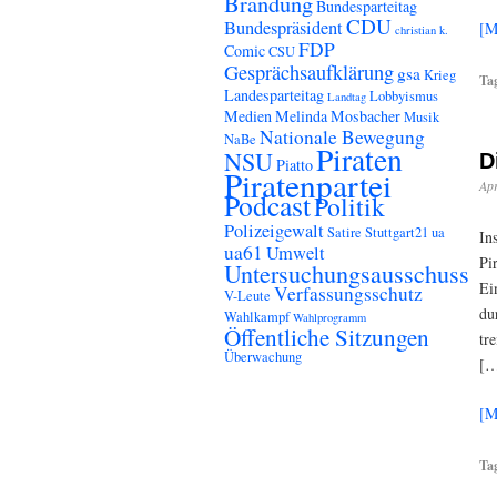
Brandung
Bundesparteitag
CDU
Bundespräsident
[M
christian k.
FDP
Comic
CSU
Gesprächsaufklärung
gsa
Krieg
Ta
Landesparteitag
Lobbyismus
Landtag
Medien
Melinda
Mosbacher
Musik
Nationale Bewegung
NaBe
Piraten
NSU
D
Piatto
Piratenpartei
Apr
Podcast
Politik
Polizeigewalt
Satire
Stuttgart21
ua
In
ua61
Umwelt
Pi
Untersuchungsausschuss
Ei
Verfassungsschutz
V-Leute
du
Wahlkampf
Wahlprogramm
Öffentliche Sitzungen
tr
Überwachung
[…
[M
Ta