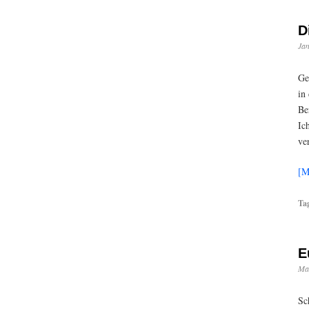
D
Jan
Ge
in
Be
Ic
ve
[M
Ta
E
Mai
Sc