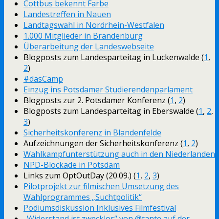
Cottbus bekennt Farbe
Landestreffen in Nauen
Landtagswahl in Nordrhein-Westfalen
1.000 Mitglieder in Brandenburg
Überarbeitung der Landeswebseite
Blogposts zum Landesparteitag in Luckenwalde (
1
,
2
)
#dasCamp
Einzug ins Potsdamer Studierendenparlament
Blogposts zur 2. Potsdamer Konferenz (
1
,
2
)
Blogposts zum Landesparteitag in Eberswalde (
1
,
2
,
3
)
Sicherheitskonferenz in Blandenfelde
Aufzeichnungen der Sicherheitskonferenz (
1
,
2
)
Wahlkampfunterstützung auch in den Niederlanden
NPD-Blockade in Potsdam
Links zum OptOutDay (20.09.) (
1
,
2
,
3
)
Pilotprojekt zur filmischen Umsetzung des
Wahlprogrammes „Suchtpolitik“
Podiumsdiskussion Inklusives Filmfestival
„Widerstand ist zwecklos“ von @tante auf der