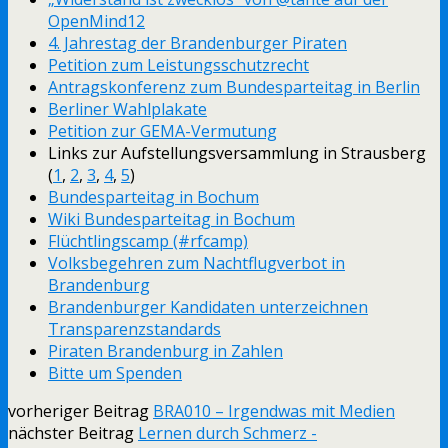
OpenMind12
4. Jahrestag der Brandenburger Piraten
Petition zum Leistungsschutzrecht
Antragskonferenz zum Bundesparteitag in Berlin
Berliner Wahlplakate
Petition zur GEMA-Vermutung
Links zur Aufstellungsversammlung in Strausberg
(
1
,
2
,
3
,
4
,
5
)
Bundesparteitag in Bochum
Wiki Bundesparteitag in Bochum
Flüchtlingscamp (#rfcamp)
Volksbegehren zum Nachtflugverbot in
Brandenburg
Brandenburger Kandidaten unterzeichnen
Transparenzstandards
Piraten Brandenburg in Zahlen
Bitte um Spenden
vorheriger Beitrag
BRA010 – Irgendwas mit Medien
nächster Beitrag
Lernen durch Schmerz -