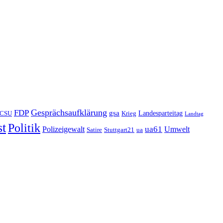
FDP
Gesprächsaufklärung
gsa
Landesparteitag
CSU
Krieg
Landtag
st
Politik
ua61
Polizeigewalt
Umwelt
Satire
Stuttgart21
ua