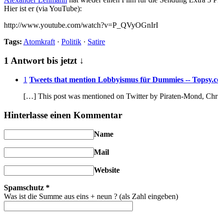
Hier ist er (via YouTube):
http://www.youtube.com/watch?v=P_QVyOGnIrI
Tags:
Atomkraft
·
Politik
·
Satire
1 Antwort bis jetzt ↓
1
Tweets that mention Lobbyismus für Dummies -- Topsy.
[…] This post was mentioned on Twitter by Piraten-Mond, Chr
Hinterlasse einen Kommentar
Name
Mail
Website
Spamschutz
*
Was ist die Summe aus eins + neun ? (als Zahl eingeben)