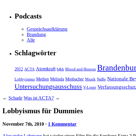
Podcasts
Gesprächsaufklärung
Brandung
Alle
Schlagwörter
Brandenbu
Atomkraft
2012
ACTA
b&h
Blood and Honour
Nationale B
Medien
Melinda
Mosbacher
Lobbyismus
Musik
NaBe
Untersuchungsausschuss
Verfassungsschut
V-Leute
←
Schade
Was ist ACTA?
→
Lobbyismus für Dummies
November 7th, 2010
·
1 Kommentar
Alexander Lehmann
hat wieder einen Film für die Sendung Extra 3 