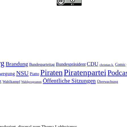
rg
Brandung
CDU
Bundespräsident
Bundesparteitag
Comic
christian k.
Piratenpartei
Piraten
Podca
NSU
ewegung
Piatto
Öffentliche Sitzungen
z
Wahlkampf
Überwachung
Wahlprogramm
Produziert, diesmal zum Thema Lobbyismus.